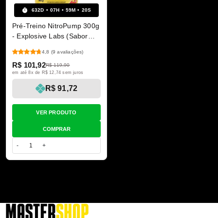
632
D
07
H
59
M
20
S
Pré-Treino NitroPump 300g
- Explosive Labs (Sabor
Fruit Punch)
4,8
(9 avaliações)
R$ 101,92
R$ 119,90
em até 8x de R$ 12,74 sem juros
R$ 91,72
VER PRODUTO
COMPRAR
-
+