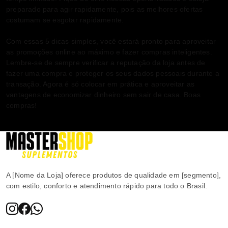
preparado para agir rapidamente, pois as melhores ofertas
costumam se esgotar rapidamente.
Com essas 5 dicas simples, você estará pronto para aproveitar
as promoções online ao máximo e fazer compras inteligentes.
Lembre-se de sempre verificar a reputação da loja antes de
fazer uma compra e proteger os seus dados pessoais durante a
transação. Agora é só colocar em prática e aproveitar as
vantagens de economizar dinheiro sem sair de casa. Boas
compras!
A [Nome da Loja] oferece produtos de qualidade em [segmento],
com estilo, conforto e atendimento rápido para todo o Brasil.