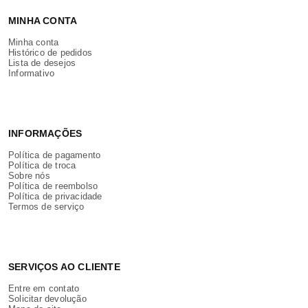
MINHA CONTA
Minha conta
Histórico de pedidos
Lista de desejos
Informativo
INFORMAÇÕES
Política de pagamento
Política de troca
Sobre nós
Política de reembolso
Política de privacidade
Termos de serviço
SERVIÇOS AO CLIENTE
Entre em contato
Solicitar devolução